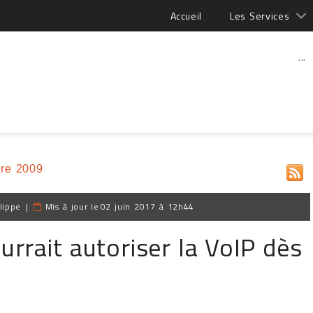
Accueil
Les Services
...
re 2009
lippe
|
Mis à jour le
02 juin 2017 à 12h44
rrait autoriser la VoIP dès