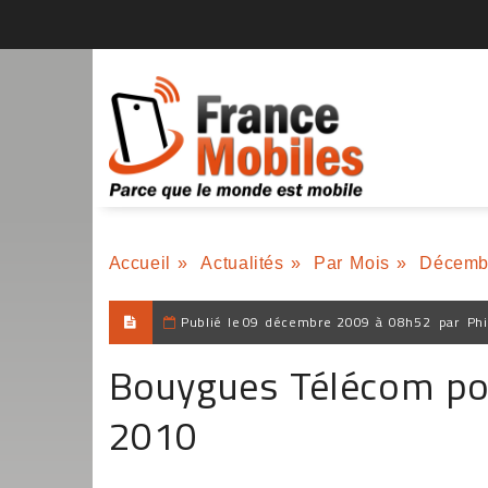
Accueil
»
Actualités
»
Par Mois
»
Décemb
Publié le
09 décembre 2009 à 08h52
par
Phi
Bouygues Télécom pou
2010