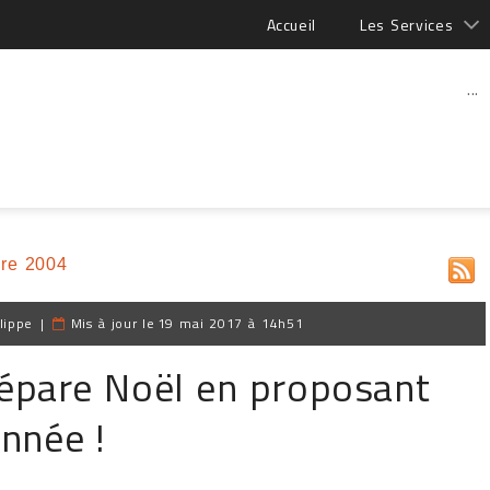
Accueil
Les Services
...
re 2004
lippe
|
Mis à jour le
19 mai 2017 à 14h51
épare Noël en proposant
année !