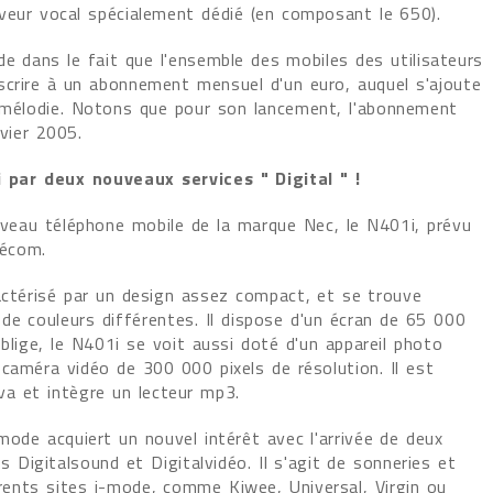
veur vocal spécialement dédié (en composant le 650).
e dans le fait que l'ensemble des mobiles des utilisateurs
scrire à un abonnement mensuel d'un euro, auquel s'ajoute
a mélodie. Notons que pour son lancement, l'abonnement
vier 2005.
 par deux nouveaux services " Digital " !
ouveau téléphone mobile de la marque Nec, le N401i, prévu
lécom.
actérisé par un design assez compact, et se trouve
de couleurs différentes. Il dispose d'un écran de 65 000
oblige, le N401i se voit aussi doté d'un appareil photo
 caméra vidéo de 300 000 pixels de résolution. Il est
va et intègre un lecteur mp3.
mode acquiert un nouvel intérêt avec l'arrivée de deux
s Digitalsound et Digitalvidéo. Il s'agit de sonneries et
férents sites i-mode, comme Kiwee, Universal, Virgin ou