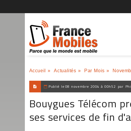
Accueil
»
Actualités
»
Par Mois
»
Novemb
Publié le
08 novembre 2004 à 00h52
par
Phi
Bouygues Télécom pr
ses services de fin d'