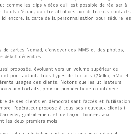
t comme les clips vidéos qu'il est possible de réaliser à
de fonds d'écran, ou être attribués aux différents contacts
ici encore, la carte de la personnalisation pour séduire les
urs de cartes Nomad, d'envoyer des MMS et des photos,
 de début décembre.
ssi proposée, évoluant vers un volume supérieur de
tent pour autant. Trois types de forfaits (740ko, 5Mo et
rents usages des clients. Notons que les utilisateurs
uveaux forfaits, pour un prix identique ou inférieur.
e de ses clients en démocratisant l'accès et l'utilisation
mbre, l'opérateur propose à tous ses nouveaux clients i-
'accéder, gratuitement et de façon illimitée, aux
ant les deux premiers mois.
es clef de la téléphonie actuelle : la personnalisation et