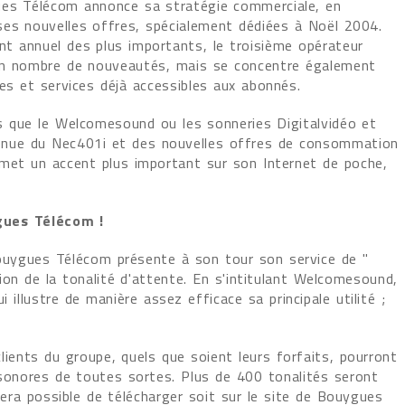
ues Télécom annonce sa stratégie commerciale, en
ses nouvelles offres, spécialement dédiées à Noël 2004.
t annuel des plus importants, le troisième opérateur
ain nombre de nouveautés, mais se concentre également
res et services déjà accessibles aux abonnés.
s que le Welcomesound ou les sonneries Digitalvidéo et
 venue du Nec401i et des nouvelles offres de consommation
et un accent plus important sur son Internet de poche,
gues Télécom !
Bouygues Télécom présente à son tour son service de "
ion de la tonalité d'attente. En s'intitulant Welcomesound,
i illustre de manière assez efficace sa principale utilité ;
lients du groupe, quels que soient leurs forfaits, pourront
s sonores de toutes sortes. Plus de 400 tonalités seront
 sera possible de télécharger soit sur le site de Bouygues