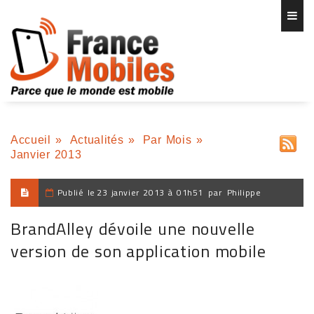
Accueil
»
Actualités
»
Par Mois
»
Janvier 2013
Publié le
23 janvier 2013 à 01h51
par
Philippe
BrandAlley dévoile une nouvelle
version de son application mobile