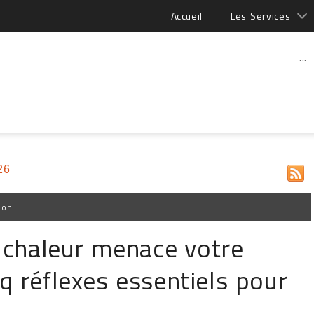
Accueil
Les Services
...
26
ion
a chaleur menace votre
q réflexes essentiels pour