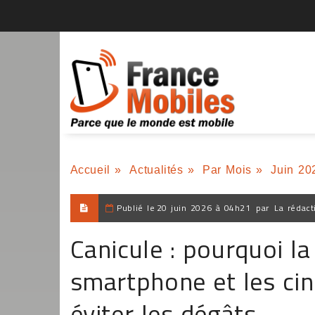
Accueil
»
Actualités
»
Par Mois
»
Juin 20
Publié le
20 juin 2026 à 04h21
par
La rédact
Canicule : pourquoi l
smartphone et les cin
éviter les dégâts