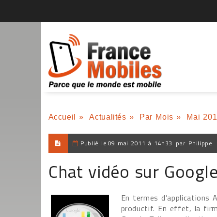
Accueil
»
Actualités
»
Par Mois
»
Mai 20
Publié le
09 mai 2011 à 14h33
par
Philippe
Chat vidéo sur Google
En termes d’applications 
productif. En effet, la fi