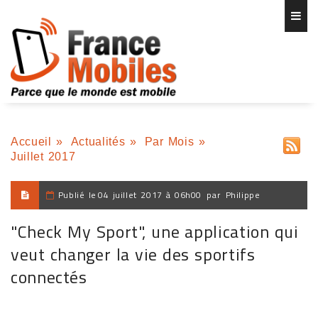
Accueil
»
Actualités
»
Par Mois
»
Juillet 2017
Publié le
04 juillet 2017 à 06h00
par
Philippe
"Check My Sport", une application qui
veut changer la vie des sportifs
connectés