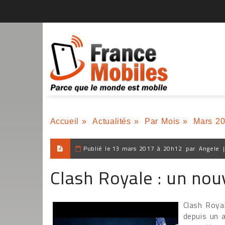
Accueil
»
Actualités
»
Par Mois
»
Mars 2
Publié le
13 mars 2017 à 20h12
par
Angele
Clash Royale : un no
Clash Royal
depuis un 