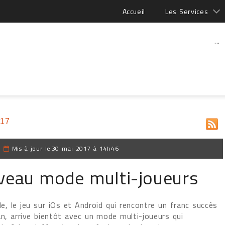
Accueil
Les Services
...
017
|
Mis à jour le
30 mai 2017 à 14h46
uveau mode multi-joueurs
e, le jeu sur iOs et Android qui rencontre un franc succès
an, arrive bientôt avec un mode multi-joueurs qui