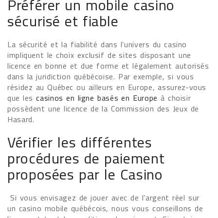
Préférer un mobile casino
sécurisé et fiable
La sécurité et la fiabilité dans l’univers du casino
impliquent le choix exclusif de sites disposant une
licence en bonne et due forme et légalement autorisés
dans la juridiction québécoise. Par exemple, si vous
résidez au Québec ou ailleurs en Europe, assurez-vous
que les
casinos en ligne basés en Europe
à choisir
possèdent une licence de la Commission des Jeux de
Hasard.
Vérifier les différentes
procédures de paiement
proposées par le Casino
Si vous envisagez de jouer avec de l’argent réel sur
un casino mobile québécois, nous vous conseillons de