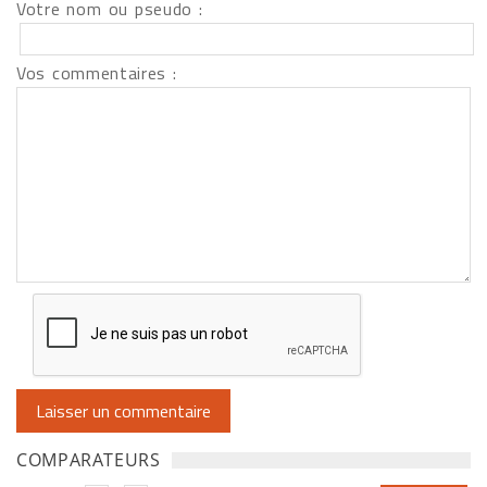
Votre nom ou pseudo :
Vos commentaires :
COMPARATEURS