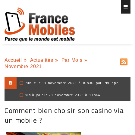
Accueil
»
Actualités
»
Par Mois
»
Novembre 2021
Publié le
19 novembre 2021 à 10h00
par
Philippe
Mis à jour le
23 novembre 2021 à 11h44
Comment bien choisir son casino via
un mobile ?