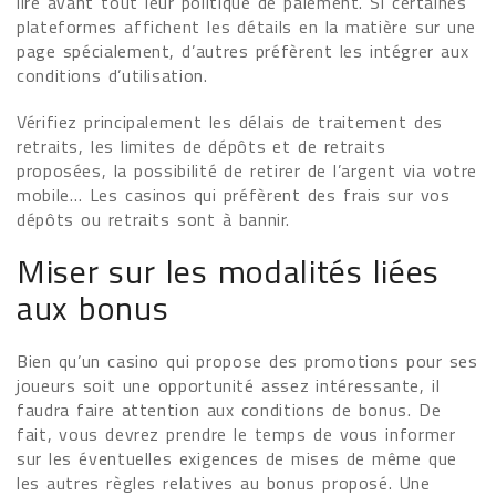
lire avant tout leur politique de paiement. Si certaines
plateformes affichent les détails en la matière sur une
page spécialement, d’autres préfèrent les intégrer aux
conditions d’utilisation.
Vérifiez principalement les délais de traitement des
retraits, les limites de dépôts et de retraits
proposées, la possibilité de retirer de l’argent via votre
mobile… Les casinos qui préfèrent des frais sur vos
dépôts ou retraits sont à bannir.
Miser sur les modalités liées
aux bonus
Bien qu’un casino qui propose des promotions pour ses
joueurs soit une opportunité assez intéressante, il
faudra faire attention aux conditions de bonus. De
fait, vous devrez prendre le temps de vous informer
sur les éventuelles exigences de mises de même que
les autres règles relatives au bonus proposé. Une