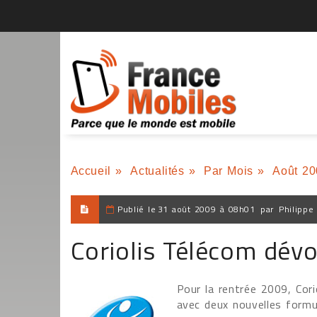
Accueil
»
Actualités
»
Par Mois
»
Août 20
Publié le
31 août 2009 à 08h01
par
Philippe
Coriolis Télécom dévo
Pour la rentrée 2009, Cori
avec deux nouvelles formul