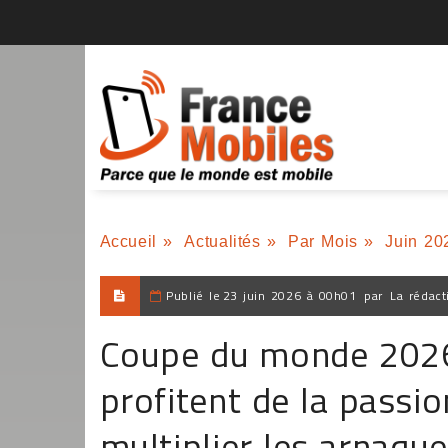
Accueil
»
Actualités
»
Par Mois
»
Juin 20
Publié le
23 juin 2026 à 00h01
par
La rédact
Coupe du monde 2026 
profitent de la passio
multiplier les arnaqu