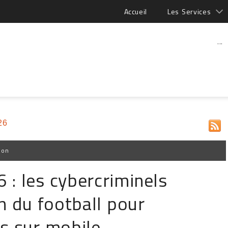
Accueil
Les Services
...
26
ion
: les cybercriminels
n du football pour
es sur mobile