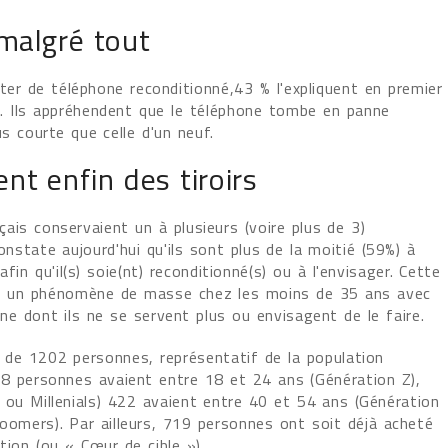
 malgré tout
ter de téléphone reconditionné,43 % l'expliquent en premier
it. Ils appréhendent que le téléphone tombe en panne
s courte que celle d'un neuf.
nt enfin des tiroirs
ais conservaient un à plusieurs (voire plus de 3)
onstate aujourd'hui qu'ils sont plus de la moitié (59%) à
in qu'il(s) soie(nt) reconditionné(s) ou à l'envisager. Cette
ue un phénomène de masse chez les moins de 35 ans avec
e dont ils ne se servent plus ou envisagent de le faire.
 de 1202 personnes, représentatif de la population
68 personnes avaient entre 18 et 24 ans (Génération Z),
ou Millenials) 422 avaient entre 40 et 54 ans (Génération
omers). Par ailleurs, 719 personnes ont soit déjà acheté
tion (ou « Cœur de cible »).