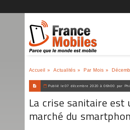
Accueil
»
Actualités
»
Par Mois
»
Décemb
Publié le
07 décembre 2020 à 06h00
par
Phi
La crise sanitaire est
marché du smartphon