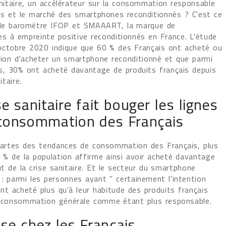
anitaire, un accélérateur sur la consommation responsable
is et le marché des smartphones reconditionnés ? C'est ce
 le baromètre IFOP et SMAAART, la marque de
s à empreinte positive reconditionnés en France. L'étude
ctobre 2020 indique que 60 % des Français ont acheté ou
ntion d'acheter un smartphone reconditionné et que parmi
rs, 30% ont acheté davantage de produits français depuis
itaire.
se sanitaire fait bouger les lignes
 consommation des Français
 cartes des tendances de consommation des Français, plus
7 % de la population affirme ainsi avoir acheté davantage
t de la crise sanitaire. Et le secteur du smartphone
: parmi les personnes ayant " certainement l'intention
nt acheté plus qu'à leur habitude des produits français
eur consommation générale comme étant plus responsable.
se chez les Français