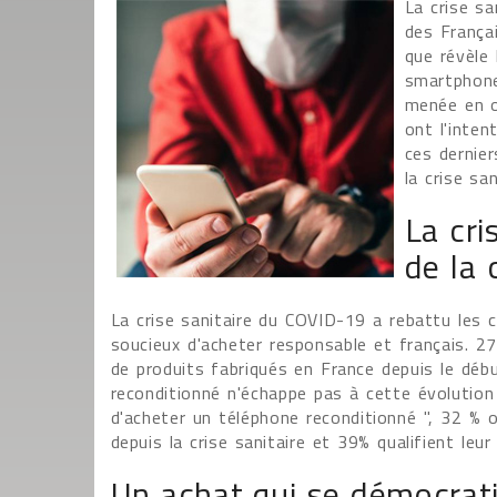
La crise s
des França
que révèle
smartphone
menée en o
ont l'inte
ces dernie
la crise san
La cri
de la
La crise sanitaire du COVID-19 a rebattu les
soucieux d'acheter responsable et français. 2
de produits fabriqués en France depuis le débu
reconditionné n'échappe pas à cette évolution 
d'acheter un téléphone reconditionné ", 32 % o
depuis la crise sanitaire et 39% qualifient l
Un achat qui se démocrati