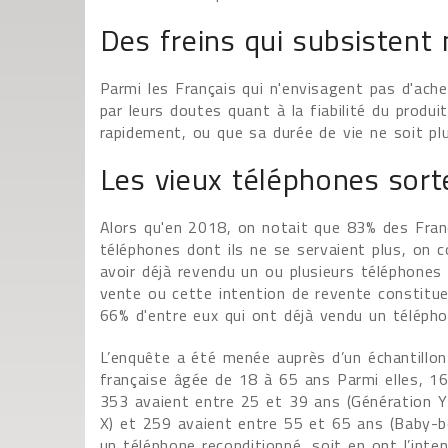
Des freins qui subsistent
Parmi les Français qui n'envisagent pas d'ache
par leurs doutes quant à la fiabilité du produ
rapidement, ou que sa durée de vie ne soit plu
Les vieux téléphones sorte
Alors qu'en 2018, on notait que 83% des Franç
téléphones dont ils ne se servaient plus, on c
avoir déjà revendu un ou plusieurs téléphones af
vente ou cette intention de revente constit
66% d'entre eux qui ont déjà vendu un téléphon
L’enquête a été menée auprès d’un échantillon
française âgée de 18 à 65 ans Parmi elles, 1
353 avaient entre 25 et 39 ans (Génération Y 
X) et 259 avaient entre 55 et 65 ans (Baby-bo
un téléphone reconditionné, soit en ont l’inten