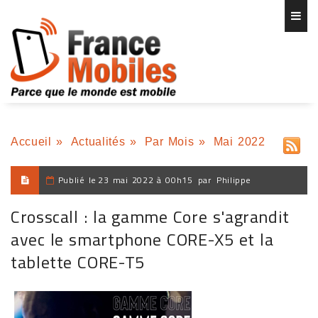
Accueil
»
Actualités
»
Par Mois
»
Mai 2022
Publié le
23 mai 2022 à 00h15
par
Philippe
Crosscall : la gamme Core s'agrandit
avec le smartphone CORE-X5 et la
tablette CORE-T5