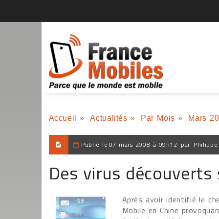
Accueil
»
Actualités
»
Par Mois
»
Mars 2
Publié le
07 mars 2008 à 09h12
par
Philippe
Des virus découverts
Après avoir identifié le c
Mobile en Chine provoquant