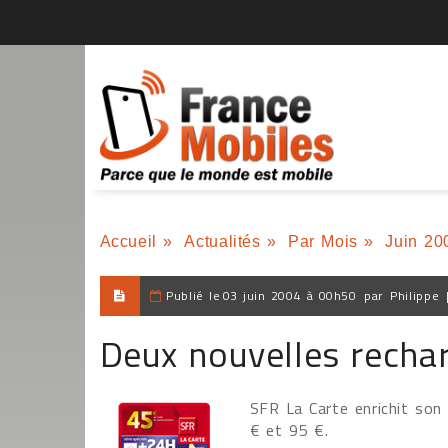
Accueil
»
Actualités
»
Par Mois
»
Juin 20
Publié le
03 juin 2004 à 00h50
par
Philippe
Deux nouvelles recha
SFR La Carte enrichit son
€ et 95 €.