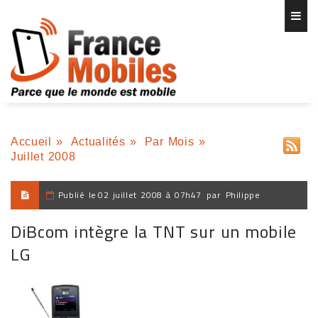
Accueil
»
Actualités
»
Par Mois
»
Juillet 2008
Publié le
02 juillet 2008 à 07h47
par
Philippe
DiBcom intègre la TNT sur un mobile
LG