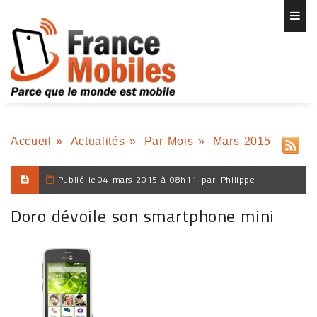
Accueil
»
Actualités
»
Par Mois
»
Mars 2015
Publié le
04 mars 2015 à 08h11
par
Philippe
Doro dévoile son smartphone mini