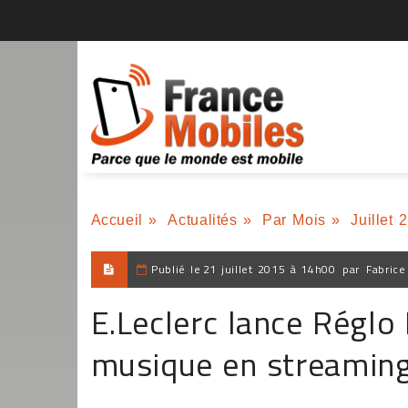
Accueil
»
Actualités
»
Par Mois
»
Juillet 
Publié le
21 juillet 2015 à 14h00
par
Fabrice
E.Leclerc lance Réglo
musique en streamin