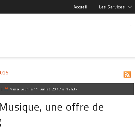
Accueil
Les Services
...
2015
|
Mis à jour le
11 juillet 2017 à 12h37
 Musique, une offre de
g