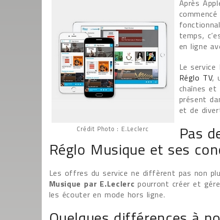
Après Appl
commencé à
fonctionna
temps, c’es
en ligne a
Le service
Réglo TV
, 
chaînes et 
présent da
et de dive
Pas de
Crédit Photo : E.Leclerc
Réglo Musique et ses con
Les offres du service ne diffèrent pas non pl
Musique par E.Leclerc
pourront créer et gére
les écouter en mode hors ligne.
Quelques différences à no