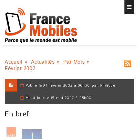
Accueil
»
Actualités
»
Par Mois
»
Février 2002
Publié le
01 février 2002 à 00h36
par
Philippe
Mis à jour le
15 mai 2017 à 15h00
En bref