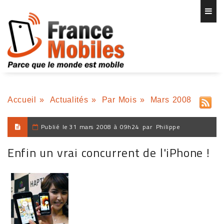
Accueil
»
Actualités
»
Par Mois
»
Mars 2008
Publié le
31 mars 2008 à 09h24
par
Philippe
Enfin un vrai concurrent de l'iPhone !