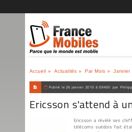
Accueil
»
Actualités
»
Par Mois
»
Janvier
Publié le
26 janvier 2010 à 09h00
par
Philip
Ericsson s'attend à un
Ericsson a révélé ses chif
télécoms suédois fait éta