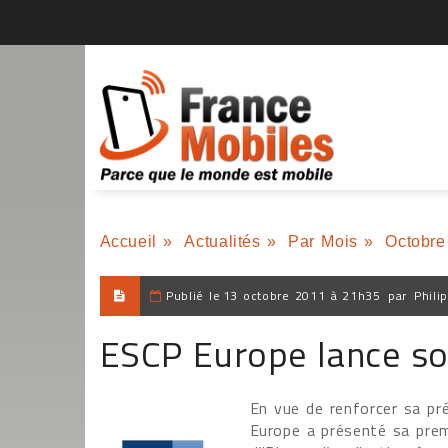
Accueil
»
Actualités
»
Par Mois
»
Octobre
Publié le
13 octobre 2011 à 21h35
par
Phili
ESCP Europe lance so
En vue de renforcer sa pr
Europe a présenté sa prem