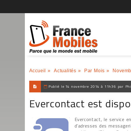
Accueil
»
Actualités
»
Par Mois
»
Novemb
Publié le
14 novembre 2014 à 11h36
par
Phi
Evercontact est dispo
Evercontact, le service e
d'adresses des messagerie