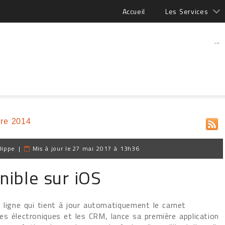
Accueil
Les Services
...
re 2014
lippe
|
Mis à jour le
27 mai 2017 à 13h36
nible sur iOS
n ligne qui tient à jour automatiquement le carnet
s électroniques et les CRM, lance sa première application