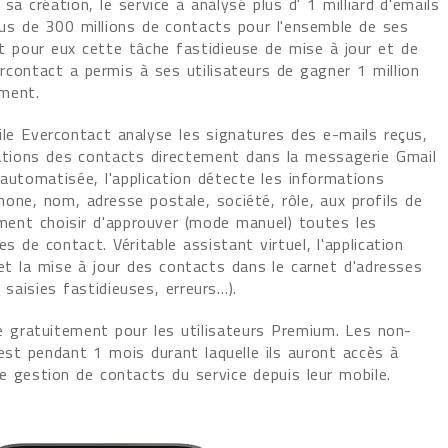
sa création, le service a analysé plus d' 1 milliard d'emails
lus de 300 millions de contacts pour l'ensemble de ses
nt pour eux cette tâche fastidieuse de mise à jour et de
rcontact a permis à ses utilisateurs de gagner 1 million
ement.
obile Evercontact analyse les signatures des e-mails reçus,
mations des contacts directement dans la messagerie Gmail
 automatisée, l'application détecte les informations
one, nom, adresse postale, société, rôle, aux profils de
lement choisir d'approuver (mode manuel) toutes les
 de contact. Véritable assistant virtuel, l'application
et la mise à jour des contacts dans le carnet d'adresses
, saisies fastidieuses, erreurs…).
le gratuitement pour les utilisateurs Premium. Les non-
test pendant 1 mois durant laquelle ils auront accès à
e gestion de contacts du service depuis leur mobile.