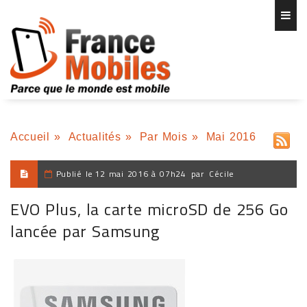
Accueil
»
Actualités
»
Par Mois
»
Mai 2016
Publié le
12 mai 2016 à 07h24
par
Cécile
EVO Plus, la carte microSD de 256 Go
lancée par Samsung