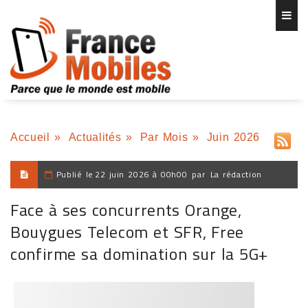
Accueil
»
Actualités
»
Par Mois
»
Juin 2026
Publié le
22 juin 2026 à 00h00
par
La rédaction
Face à ses concurrents Orange,
Bouygues Telecom et SFR, Free
confirme sa domination sur la 5G+