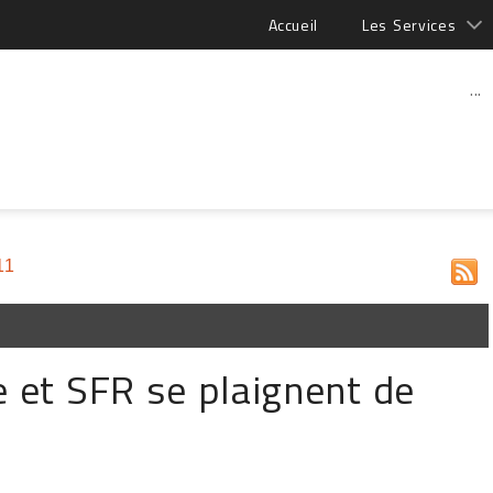
Accueil
Les Services
...
11
e et SFR se plaignent de