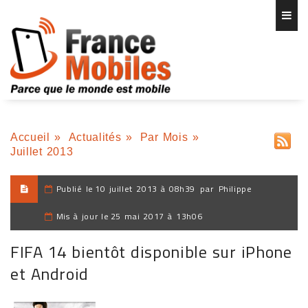
Accueil
»
Actualités
»
Par Mois
»
Juillet 2013
Publié le
10 juillet 2013 à 08h39
par
Philippe
Mis à jour le
25 mai 2017 à 13h06
FIFA 14 bientôt disponible sur iPhone
et Android