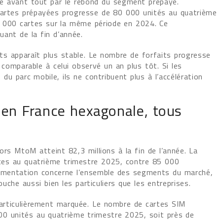
que avant tout par le rebond du segment prépayé.
cartes prépayées progresse de 80 000 unités au quatrième
75 000 cartes sur la même période en 2024. Ce
uant de la fin d’année.
its apparaît plus stable. Le nombre de forfaits progresse
comparable à celui observé un an plus tôt. Si les
du parc mobile, ils ne contribuent plus à l’accélération
en France hexagonale, tous
rs MtoM atteint 82,3 millions à la fin de l’année. La
rtes au quatrième trimestre 2025, contre 85 000
gmentation concerne l’ensemble des segments du marché,
ouche aussi bien les particuliers que les entreprises.
 particulièrement marquée. Le nombre de cartes SIM
00 unités au quatrième trimestre 2025, soit près de