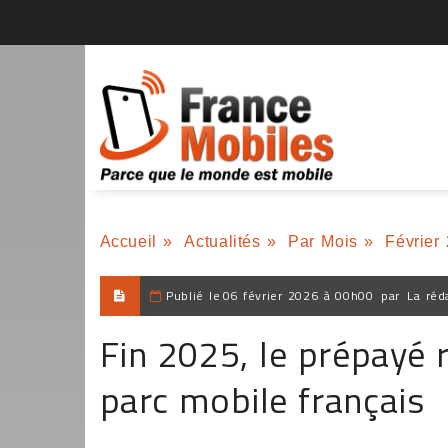
Accueil
»
Actualités
»
Par Mois
»
Février
Publié le
06 février 2026 à 00h00
par
La réd
Fin 2025, le prépayé 
parc mobile français