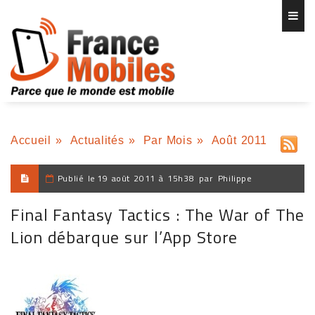
Accueil
»
Actualités
»
Par Mois
»
Août 2011
Publié le
19 août 2011 à 15h38
par
Philippe
Final Fantasy Tactics : The War of The
Lion débarque sur l’App Store