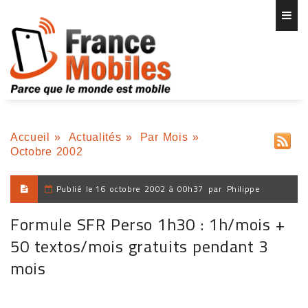
Accueil
»
Actualités
»
Par Mois
»
Octobre 2002
Publié le
16 octobre 2002 à 00h37
par
Philippe
Formule SFR Perso 1h30 : 1h/mois +
50 textos/mois gratuits pendant 3
mois