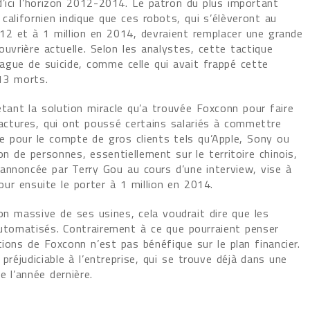
’ici l’horizon 2012-2014. Le patron du plus important
 californien indique que ces robots, qui s’élèveront au
2 et à 1 million en 2014, devraient remplacer une grande
ouvrière actuelle. Selon les analystes, cette tactique
 vague de suicide, comme celle qui avait frappé cette
 13 morts.
ant la solution miracle qu’a trouvée Foxconn pour faire
ctures, qui ont poussé certains salariés à commettre
ille pour le compte de gros clients tels qu’Apple, Sony ou
on de personnes, essentiellement sur le territoire chinois,
annoncée par Terry Gou au cours d’une interview, vise à
r ensuite le porter à 1 million en 2014.
ion massive de ses usines, cela voudrait dire que les
automatisés. Contrairement à ce que pourraient penser
tions de Foxconn n’est pas bénéfique sur le plan financier.
 préjudiciable à l’entreprise, qui se trouve déjà dans une
 l’année dernière.