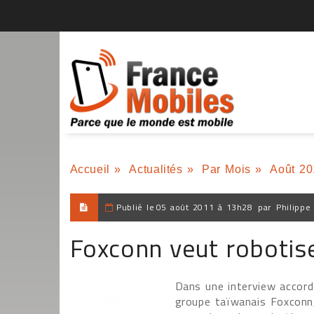
Accueil
»
Actualités
»
Par Mois
»
Août 20
Publié le
05 août 2011 à 13h28
par
Philippe
Foxconn veut robotise
Dans une interview accord
groupe taïwanais Foxconn,