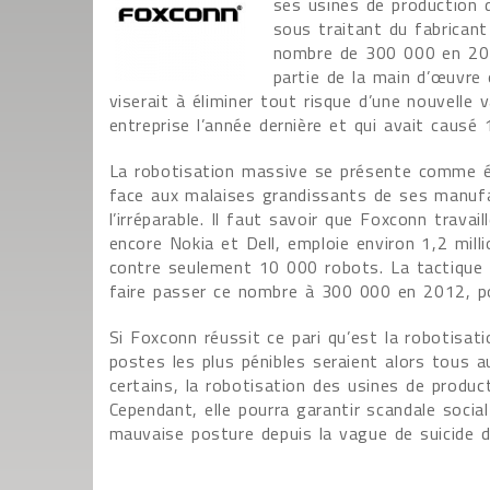
ses usines de production d
sous traitant du fabricant
nombre de 300 000 en 201
partie de la main d’œuvre 
viserait à éliminer tout risque d’une nouvelle
entreprise l’année dernière et qui avait causé
La robotisation massive se présente comme ét
face aux malaises grandissants de ses manufa
l’irréparable. Il faut savoir que Foxconn trava
encore Nokia et Dell, emploie environ 1,2 milli
contre seulement 10 000 robots. La tactique 
faire passer ce nombre à 300 000 en 2012, pou
Si Foxconn réussit ce pari qu’est la robotisat
postes les plus pénibles seraient alors tous 
certains, la robotisation des usines de produc
Cependant, elle pourra garantir scandale social
mauvaise posture depuis la vague de suicide de