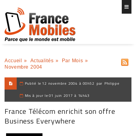
Accueil
»
Actualités
»
Par Mois
»
Novembre 2004
Publié le
12 novembre 2004 à 00h52
par
Philippe
Mis à jour le
01 juin 2017 à 14h43
France Télécom enrichit son offre
Business Everywhere