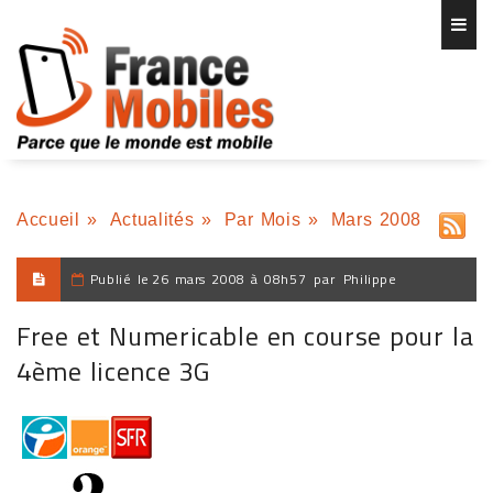
Accueil
»
Actualités
»
Par Mois
»
Mars 2008
Publié le
26 mars 2008 à 08h57
par
Philippe
Free et Numericable en course pour la
4ème licence 3G