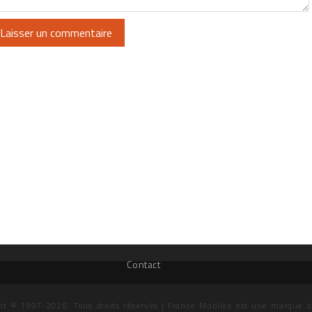
Contact
ht © 1997-2026. Tous droits réservés | France Mobiles est une marque 