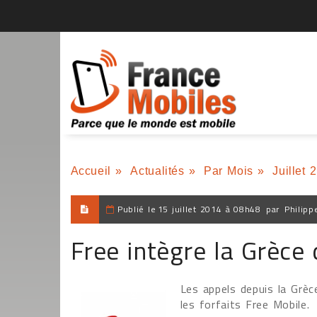
Accueil
»
Actualités
»
Par Mois
»
Juillet 
Publié le
15 juillet 2014 à 08h48
par
Philipp
Free intègre la Grèce
Les appels depuis la Grèc
les forfaits Free Mobile.