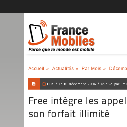
Accueil
»
Actualités
»
Par Mois
»
Décemb
Publié le
16 décembre 2014 à 09h52
par
Phi
Free intègre les appe
son forfait illimité