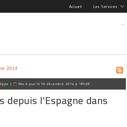
Accueil
Les Services
...
re 2014
lippe
|
Mis à jour le
16 décembre 2014 à 18h28
ls depuis l'Espagne dans