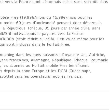
ne vers la France sont désormais inclus sans surcoût dans
obile Free (19,99€/mois ou 15,99€/mois pour les
u moins 60 jours d'ancienneté peuvent donc désormais
is la République Tchèque, 35 jours par année civile, sans
MS illimités depuis le pays et vers la France
qu'à 3Go (débit réduit au-delà). Il en va de même pour les
i sont incluses dans le Forfait Free.
 roaming dans les pays suivants : Royaume-Uni, Autriche,
Guyane françaises, Allemagne, République Tchèque, Roumanie
nier, les abonnés au Forfait mobile Free bénéficient
is depuis la zone Europe et les DOM (Guadeloupe,
ayotte) vers les opérateurs mobiles français.