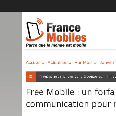
Accueil
»
Actualités
»
Par Mois
»
Janvier
Publié le
06 janvier 2010 à 09h26
par
Philip
Free Mobile : un forfa
communication pour 