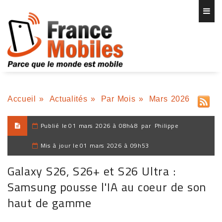
Accueil
»
Actualités
»
Par Mois
»
Mars 2026
Publié le
01 mars 2026 à 08h48
par
Philippe
Mis à jour le
01 mars 2026 à 09h53
Galaxy S26, S26+ et S26 Ultra :
Samsung pousse l'IA au coeur de son
haut de gamme