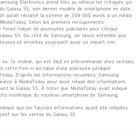
amsung Electronics prend très au sérieux les critiques qui
 du Galaxy S5, son dernier modèle de smartphone en date.
tech aurait réclamé la somme de 208 000 euros à un média
ediaToday. Selon les premiers recoupements
ferait l'objet de poursuites judiciaires pour critique
 Galaxy S5. Du côté de Samsung, on laisse entendre que
tteuses et erronées pourraient avoir un impact non
.
 lui. Ce mobile, qui est déjà en précommande chez certains
e cette fois-ci au cœur d'une poursuite juridique
day. D'après les informations recueillies, Samsung
euros à MediaToday pour avoir relayé des informations
nant le Galaxy S5. À noter que MediaToday avait indiqué
 photo numérique du nouveau smartphone de Samsung.
ndiqué que les fausses informations ayant été relayées
atif sur les ventes du Galaxy S5.