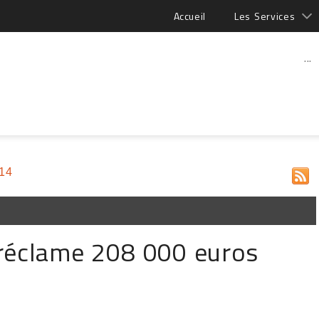
Accueil
Les Services
...
014
réclame 208 000 euros
e