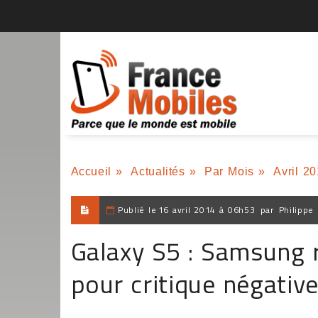
Accueil
»
Actualités
»
Par Mois
»
Avril 2
Publié le
16 avril 2014 à 06h53
par
Philippe
Galaxy S5 : Samsung 
pour critique négativ