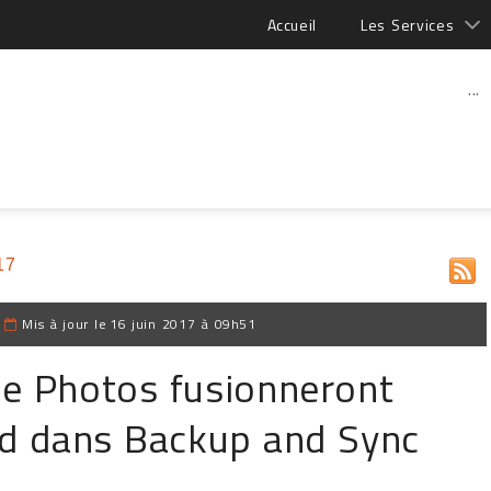
Accueil
Les Services
...
17
|
Mis à jour le
16 juin 2017 à 09h51
le Photos fusionneront
oad dans Backup and Sync