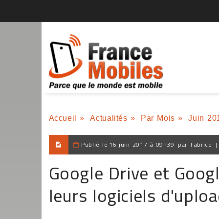
Accueil
»
Actualités
»
Par Mois
»
Juin 20
Publié le
16 juin 2017 à 09h39
par
Fabrice
Google Drive et Goog
leurs logiciels d'upl