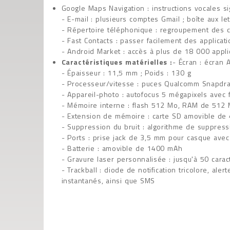
Google Maps Navigation : instructions vocales s
- E-mail : plusieurs comptes Gmail ; boîte aux l
- Répertoire téléphonique : regroupement des c
- Fast Contacts : passer facilement des applica
- Android Market : accès à plus de 18 000 appli
Caractéristiques matérielles :
- Écran : écran
- Épaisseur : 11,5 mm ; Poids : 130 g
- Processeur/vitesse : puces Qualcomm Snapd
- Appareil-photo : autofocus 5 mégapixels avec fl
- Mémoire interne : flash 512 Mo, RAM de 512
- Extension de mémoire : carte SD amovible de 
- Suppression du bruit : algorithme de suppress
- Ports : prise jack de 3,5 mm pour casque avec
- Batterie : amovible de 1400 mAh
- Gravure laser personnalisée : jusqu'à 50 cara
- Trackball : diode de notification tricolore, al
instantanés, ainsi que SMS