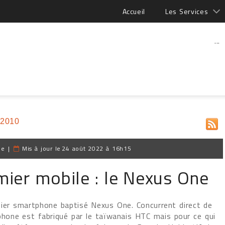
Accueil
Les Services
...
 2010
pe
|
Mis à jour le
24 août 2022 à 16h15
mier mobile : le Nexus One
ier smartphone baptisé Nexus One. Concurrent direct de
tphone est fabriqué par le taïwanais HTC mais pour ce qui