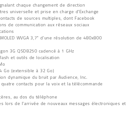
ignalant chaque changement de direction
ettres universelle et prise en charge d'Exchange
ontacts de sources multiples, dont Facebook
tions de communication aux réseaux sociaux
cations
 AMOLED WVGA 3,7" d'une résolution de 480x800
ragon 3G QSD8250 cadencé à 1 GHz
ash et outils de localisation
 Mo
4 Go (extensible à 32 Go)
ion dynamique du bruit par Audience, Inc.
 quatre contacts pour la voix et la télécommande
ctères, au dos du téléphone
ertes lors de l'arrivée de nouveaux messages électroniques et