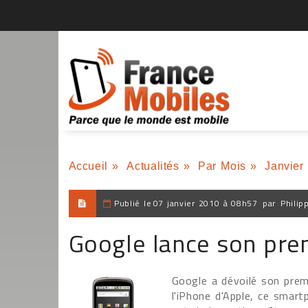
Accueil
»
Actualités
»
Par Mois
»
Janvier
Publié le
07 janvier 2010 à 08h57
par
Philip
Google lance son pre
Google a dévoilé son prem
l'iPhone d'Apple, ce smar