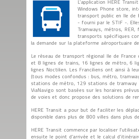
L'application HERE Transit
Windows Phone store, int
transport public en Ile de
- fourni par le STIF -. El
Tramways, métros, RER, fun
transports spécifiques com
la demande sur la plateforme aéroportuaire de
Le réseau de transport régional Ile de France
et 8 lignes de trains, 16 lignes de métro, 6 
lignes Noctilien. Les Franciliens ont ainsi à 
(tous modes confondus : bus, métro, tramway,
stations de métro, 129 stations de tramway 
ViaNavigo sont basées sur les horaires prévu
de voies et donc propose des solutions de r
HERE Transit a pour but de faciliter les dépla
disponible dans plus de 800 villes dans plus d
HERE Transit commence par localiser l'utilisat
ensuite le point d'arrivée et le calcul d'itinéra