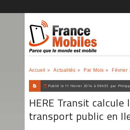
Accueil
»
Actualités
»
Par Mois
»
Février
Publié le
11 février 2014 à 09h35
par
Philip
HERE Transit calcule
transport public en I