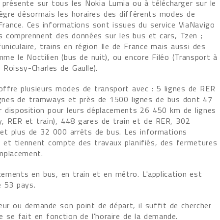
 présente sur tous les Nokia Lumia ou à télécharger sur le
ègre désormais les horaires des différents modes de
 France. Ces informations sont issues du service ViaNavigo
les comprennent des données sur les bus et cars, Tzen ;
iculaire, trains en région Ile de France mais aussi des
me le Noctilien (bus de nuit), ou encore Filéo (Transport à
 Roissy-Charles de Gaulle).
 offre plusieurs modes de transport avec : 5 lignes de RER
lignes de tramways et près de 1500 lignes de bus dont 47
leur disposition pour leurs déplacements 26 450 km de lignes
 RER et train), 448 gares de train et de RER, 302
et plus de 32 000 arrêts de bus. Les informations
s et tiennent compte des travaux planifiés, des fermetures
emplacement.
cements en bus, en train et en métro. L'application est
e 53 pays.
eur ou demande son point de départ, il suffit de chercher
ire se fait en fonction de l'horaire de la demande.