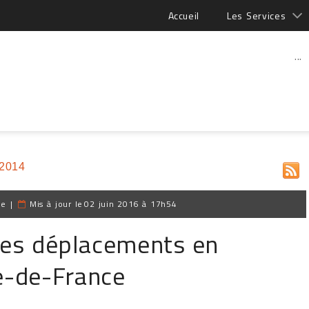
Accueil
Les Services
...
 2014
pe
|
Mis à jour le
02 juin 2016 à 17h54
 les déplacements en
le-de-France