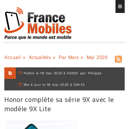
Accueil
»
Actualités
»
Par Mois
»
Mai 2020
Publié le
18 mai 2020 à 06h00
par
Philippe
Mis à jour le
18 mai 2020 à 09h35
Honor complète sa série 9X avec le
modèle 9X Lite