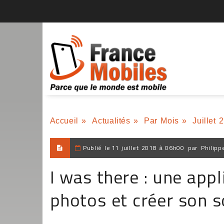
Accueil
»
Actualités
»
Par Mois
»
Juillet 
Publié le
11 juillet 2018 à 06h00
par
Philipp
I was there : une app
photos et créer son s