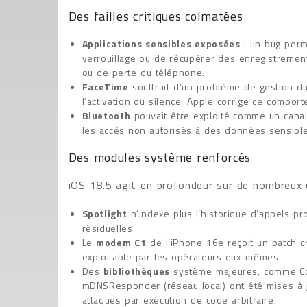
Des failles critiques colmatées
Applications sensibles exposées
: un bug perme
verrouillage ou de récupérer des enregistremen
ou de perte du téléphone.
FaceTime
souffrait d’un problème de gestion du 
l’activation du silence. Apple corrige ce compor
Bluetooth
pouvait être exploité comme un canal
les accès non autorisés à des données sensible
Des modules système renforcés
iOS 18.5 agit en profondeur sur de nombreux
Spotlight
n’indexe plus l’historique d’appels p
résiduelles.
Le
modem C1
de l’iPhone 16e reçoit un patch cr
exploitable par les opérateurs eux-mêmes.
Des
bibliothèques
système majeures, comme Cor
mDNSResponder (réseau local) ont été mises à 
attaques par exécution de code arbitraire.