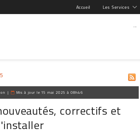
Accueil
Les Services
...
25
ion
|
Mis à jour le
15 mai 2025 à 08h46
nouveautés, correctifs et
installer