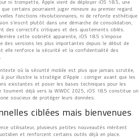
ur ni trompette, Apple vient de déployer iOS 18.5, une
 que certains pourraient juger mineure au premier regard.
velles fonctions révolutionnaires, ni de refonte esthétique
sion s’inscrit plutôt dans une démarche de consolidation,
t des correctifs critiques et des ajustements ciblés.
derrière cette sobriété apparente, iOS 18.5 s’impose
e des versions les plus importantes depuis le début de
nt elle renforce la sécurité et la confidentialité des
.
ntexte où la sécurité mobile est plus que jamais scrutée,
à jour illustre la stratégie d’Apple : corriger avant que les
tions existantes et poser les bases techniques pour les
 se tournent déjà vers la WWDC 2025, iOS 18.5 constitue un
Phone soucieux de protéger leurs données.
nnelles ciblées mais bienvenues
nce utilisateur, plusieurs petites nouveautés méritent
quotidien et renforcent certains outils déjà en place.