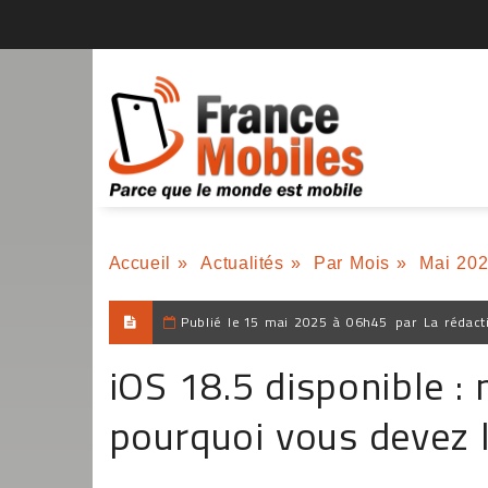
Accueil
»
Actualités
»
Par Mois
»
Mai 20
Publié le
15 mai 2025 à 06h45
par
La rédact
iOS 18.5 disponible : 
pourquoi vous devez l'