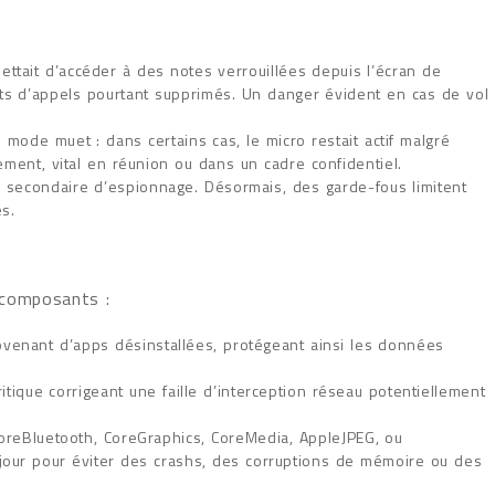
ttait d’accéder à des notes verrouillées depuis l’écran de
ts d’appels pourtant supprimés. Un danger évident en cas de vol
mode muet : dans certains cas, le micro restait actif malgré
tement, vital en réunion ou dans un cadre confidentiel.
 secondaire d’espionnage. Désormais, des garde-fous limitent
s.
 composants :
rovenant d’apps désinstallées, protégeant ainsi les données
itique corrigeant une faille d’interception réseau potentiellement
eBluetooth, CoreGraphics, CoreMedia, AppleJPEG, ou
jour pour éviter des crashs, des corruptions de mémoire ou des