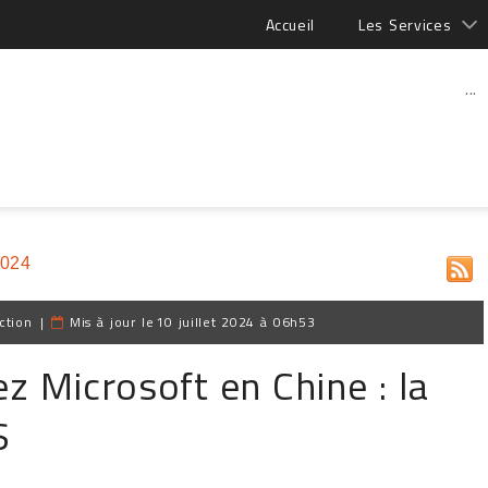
Accueil
Les Services
...
2024
ction
|
Mis à jour le
10 juillet 2024 à 06h53
z Microsoft en Chine : la
S