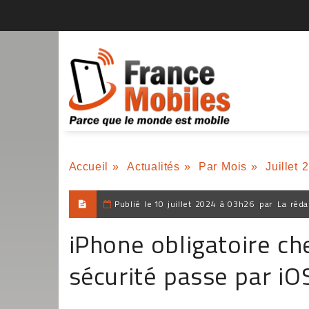
Accueil
»
Actualités
»
Par Mois
»
Juillet 
Publié le
10 juillet 2024 à 03h26
par
La réda
iPhone obligatoire che
sécurité passe par iO