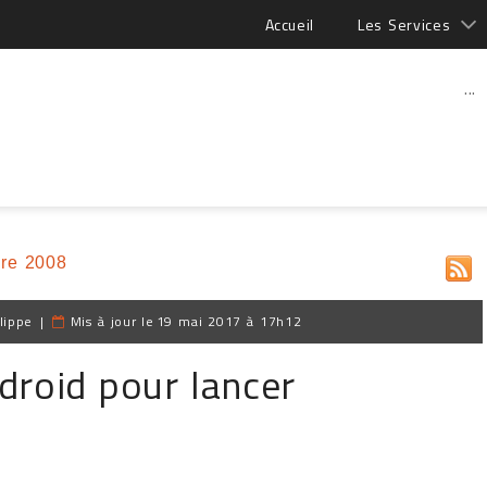
Accueil
Les Services
...
re 2008
lippe
|
Mis à jour le
19 mai 2017 à 17h12
droid pour lancer