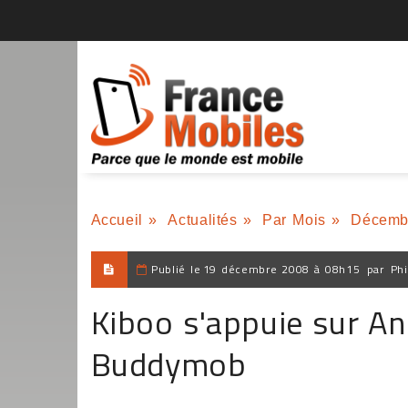
Accueil
»
Actualités
»
Par Mois
»
Décemb
Publié le
19 décembre 2008 à 08h15
par
Phi
Kiboo s'appuie sur An
Buddymob