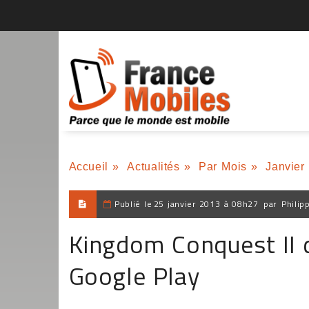
Accueil
»
Actualités
»
Par Mois
»
Janvier
Publié le
25 janvier 2013 à 08h27
par
Philip
Kingdom Conquest II d
Google Play