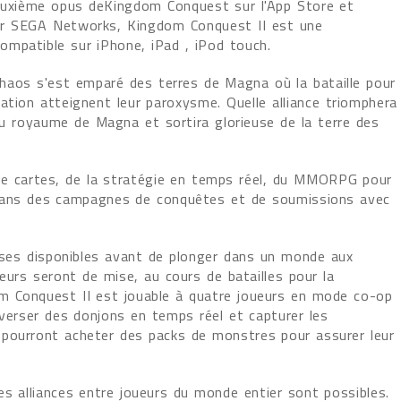
euxième opus deKingdom Conquest sur l'App Store et
ar SEGA Networks, Kingdom Conquest II est une
 compatible sur iPhone, iPad , iPod touch.
chaos s'est emparé des terres de Magna où la bataille pour
ation atteignent leur paroxysme. Quelle alliance triomphera
 royaume de Magna et sortira glorieuse de la terre des
 de cartes, de la stratégie en temps réel, du MMORPG pour
e dans des campagnes de conquêtes et de soumissions avec
asses disponibles avant de plonger dans un monde aux
ueurs seront de mise, au cours de batailles pour la
m Conquest II est jouable à quatre joueurs en mode co-op
averser des donjons en temps réel et capturer les
 pourront acheter des packs de monstres pour assurer leur
es alliances entre joueurs du monde entier sont possibles.