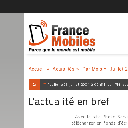
Accueil
»
Actualités
»
Par Mois
»
Juillet 
Publié le
05 juillet 2004 à 00h51
par
Philipp
L'actualité en bref
- Avec le site Photo Serv
télécharger en fonds d'écr