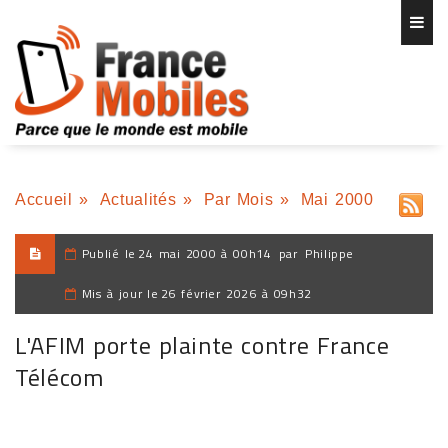
Accueil
»
Actualités
»
Par Mois
»
Mai 2000
Publié le
24 mai 2000 à 00h14
par
Philippe
Mis à jour le
26 février 2026 à 09h32
L'AFIM porte plainte contre France
Télécom