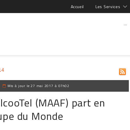
Accueil
Les Services
...
14
|
Mis à jour le
27 mai 2017 à 07h02
AlcooTel (MAAF) part en
upe du Monde