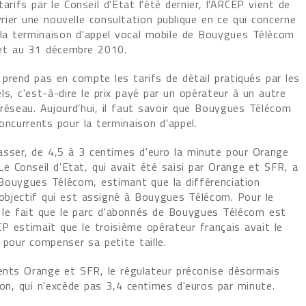
arifs par le Conseil d'Etat l'été dernier, l'ARCEP vient de
ier une nouvelle consultation publique en ce qui concerne
e la terminaison d'appel vocal mobile de Bouygues Télécom
llet au 31 décembre 2010.
prend pas en compte les tarifs de détail pratiqués par les
ls, c'est-à-dire le prix payé par un opérateur à un autre
réseau. Aujourd’hui, il faut savoir que Bouygues Télécom
oncurrents pour la terminaison d’appel.
passer, de 4,5 à 3 centimes d'euro la minute pour Orange
 Conseil d'Etat, qui avait été saisi par Orange et SFR, a
à Bouygues Télécom, estimant que la différenciation
l'objectif qui est assigné à Bouygues Télécom. Pour le
ar le fait que le parc d'abonnés de Bouygues Télécom est
EP estimait que le troisième opérateur français avait le
 pour compenser sa petite taille.
ents Orange et SFR, le régulateur préconise désormais
on, qui n'excède pas 3,4 centimes d'euros par minute.