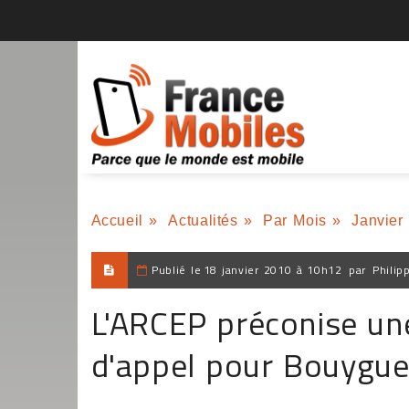
Accueil
»
Actualités
»
Par Mois
»
Janvier
Publié le
18 janvier 2010 à 10h12
par
Philip
L'ARCEP préconise une
d'appel pour Bouygu