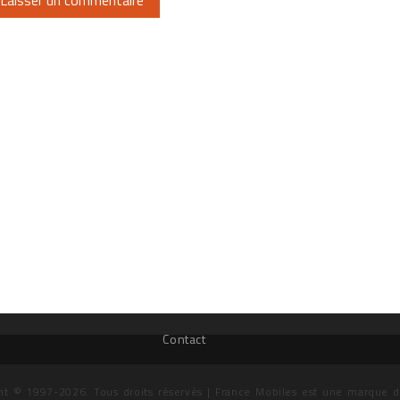
Contact
ht © 1997-2026. Tous droits réservés | France Mobiles est une marque 