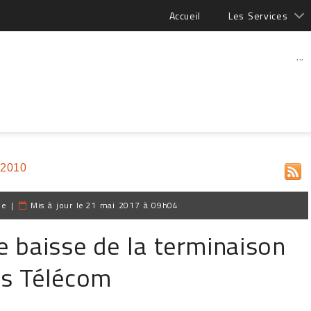
Accueil
Les Services
...
 2010
pe
|
Mis à jour le
21 mai 2017 à 09h04
 baisse de la terminaison
es Télécom